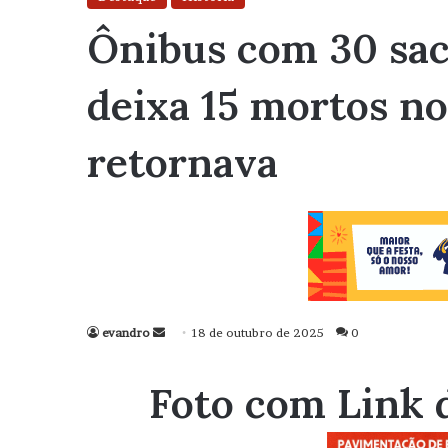
Ônibus com 30 saco
deixa 15 mortos n
retornava
evandro
Mande
18 de outubro de 2025
0
um
e-
Foto com Link 
mail