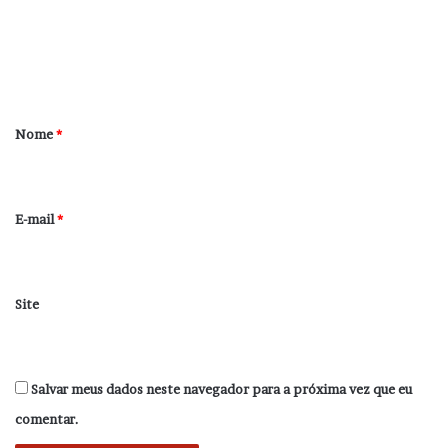
e
n
t
á
r
Nome
*
i
o
*
E-mail
*
Site
Salvar meus dados neste navegador para a próxima vez que eu
comentar.