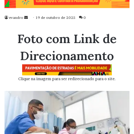
evandro
Mande
19 de outubro de 2025
0
um
e-
Foto com Link de
mail
Direcionamento
Clique na imagem para ser redirecionado para o site.