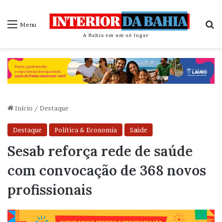
P
Menu
Início
/
Destaque
Destaque
Política & Economia
Saúde
Sesab reforça rede de saúde
com convocação de 368 novos
profissionais