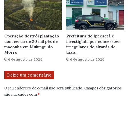
Operação destrói plantação
Prefeitura de Ipecaetá é
com cerca de 20 mil pés de
investigada por concessões
maconha em Mulungu do
irregulares de alvarás de
Morro
táxis
6 de agosto de 2026
6 de agosto de 2026
Deixe um comentário
O seu endereço de e-mail não será publicado.
Campos obrigatórios
são marcados com
*
C
o
m