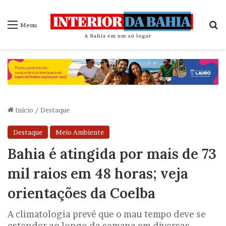
P
Menu
Início
/
Destaque
Destaque
Meio Ambiente
Bahia é atingida por mais de 73
mil raios em 48 horas; veja
orientações da Coelba
A climatologia prevê que o mau tempo deve se
estender ao longo da semana em diversas