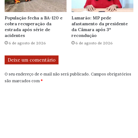
População fecha a BA-120 e
Lamarão: MP pede
cobra recuperação da
afastamento da presidente
estrada após série de
da Câmara após 3ª
acidentes
recondução
6 de agosto de 2026
6 de agosto de 2026
Deixe um comentário
O seu endereço de e-mail não será publicado.
Campos obrigatórios
são marcados com
*
C
o
m
e
n