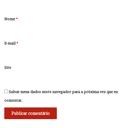
t
á
r
Nome
*
i
o
*
E-mail
*
Site
Salvar meus dados neste navegador para a próxima vez que eu
comentar.