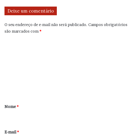
Deixe um comentário
O seu endereço de e-mail não será publicado.
Campos obrigatórios
são marcados com
*
C
o
m
e
n
t
á
r
Nome
*
i
o
*
E-mail
*