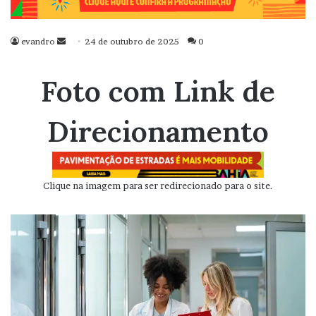
evandro
Mande
24 de outubro de 2025
0
um
e-
Foto com Link de
mail
Direcionamento
Clique na imagem para ser redirecionado para o site.