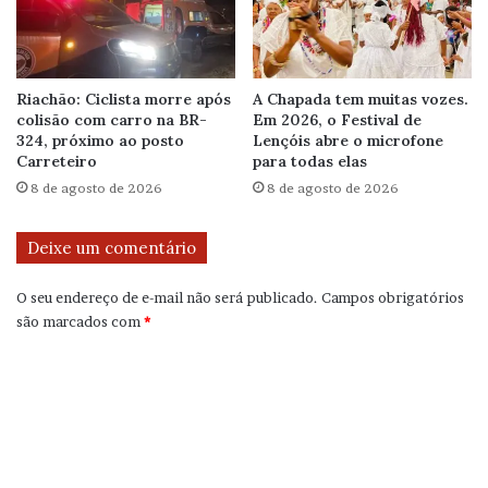
Riachão: Ciclista morre após
A Chapada tem muitas vozes.
colisão com carro na BR-
Em 2026, o Festival de
324, próximo ao posto
Lençóis abre o microfone
Carreteiro
para todas elas
8 de agosto de 2026
8 de agosto de 2026
Deixe um comentário
O seu endereço de e-mail não será publicado.
Campos obrigatórios
são marcados com
*
C
o
m
e