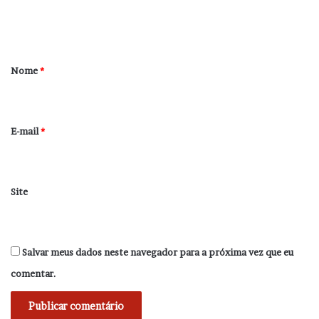
n
t
á
r
Nome
*
i
o
*
E-mail
*
Site
Salvar meus dados neste navegador para a próxima vez que eu
comentar.