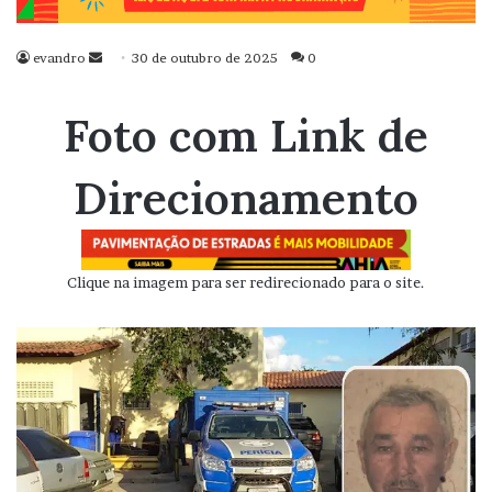
evandro
Mande
30 de outubro de 2025
0
um
e-
Foto com Link de
mail
Direcionamento
Clique na imagem para ser redirecionado para o site.