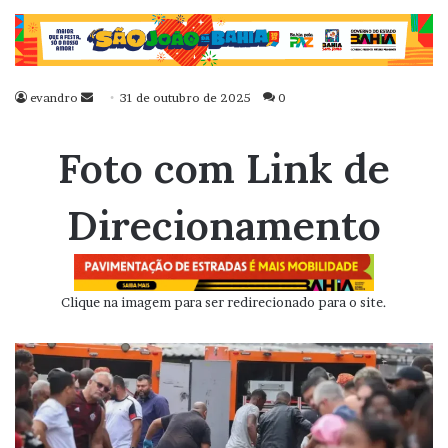
evandro
Mande
31 de outubro de 2025
0
um
e-
Foto com Link de
mail
Direcionamento
Clique na imagem para ser redirecionado para o site.