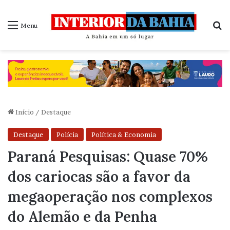
P
Menu
Início
/
Destaque
Destaque
Polícia
Política & Economia
Paraná Pesquisas: Quase 70%
dos cariocas são a favor da
megaoperação nos complexos
do Alemão e da Penha