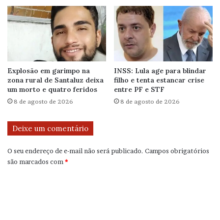
Explosão em garimpo na
INSS: Lula age para blindar
zona rural de Santaluz deixa
filho e tenta estancar crise
um morto e quatro feridos
entre PF e STF
8 de agosto de 2026
8 de agosto de 2026
Deixe um comentário
O seu endereço de e-mail não será publicado.
Campos obrigatórios
são marcados com
*
C
o
m