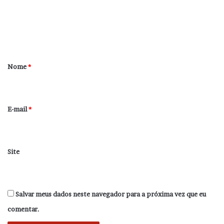
e
n
t
á
r
Nome
*
i
o
*
E-mail
*
Site
Salvar meus dados neste navegador para a próxima vez que eu
comentar.