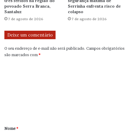
três feridos na região do
segurança máxima de
povoado Serra Branca,
Serrinha enfrenta risco de
Santaluz
colapso
7 de agosto de 2026
7 de agosto de 2026
Deixe um comentário
O seu endereço de e-mail não será publicado.
Campos obrigatórios
são marcados com
*
C
o
m
e
n
t
á
r
Nome
*