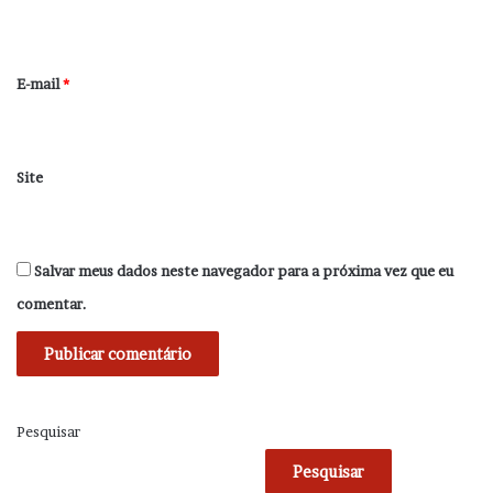
i
o
*
E-mail
*
Site
Salvar meus dados neste navegador para a próxima vez que eu
comentar.
Pesquisar
Pesquisar