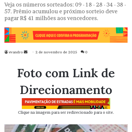
Veja os números sorteados: 09 - 18 - 28 - 34 - 38 -
57. Prêmio acumulou e próximo sorteio deve
pagar R$ 41 milhões aos vencedores.
evandro
Mande
2 de novembro de 2025
0
um
e-
Foto com Link de
mail
Direcionamento
Clique na imagem para ser redirecionado para o site.