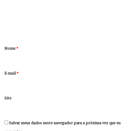
m
e
n
t
á
r
Nome
*
i
o
*
E-mail
*
Site
Salvar meus dados neste navegador para a próxima vez que eu