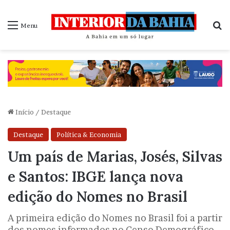
P
Menu
Início
/
Destaque
Destaque
Política & Economia
Um país de Marias, Josés, Silvas
e Santos: IBGE lança nova
edição do Nomes no Brasil
A primeira edição do Nomes no Brasil foi a partir
dos nomes informados no Censo Demográfico