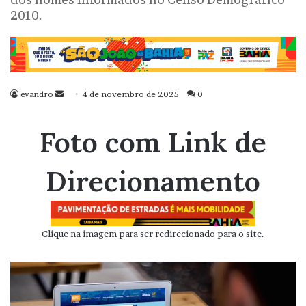
2010.
evandro
Mande
4 de novembro de 2025
0
um
e-
Foto com Link de
mail
Direcionamento
Clique na imagem para ser redirecionado para o site.