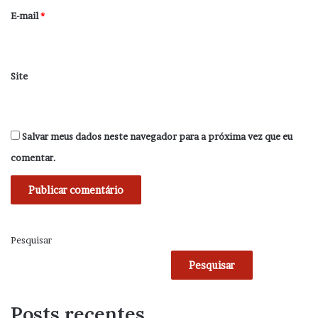
*
E-mail
*
Site
Salvar meus dados neste navegador para a próxima vez que eu
comentar.
Pesquisar
Pesquisar
Posts recentes