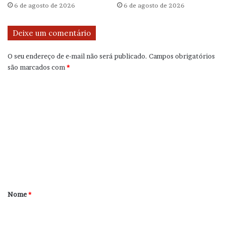
6 de agosto de 2026
6 de agosto de 2026
Deixe um comentário
O seu endereço de e-mail não será publicado.
Campos obrigatórios
são marcados com
*
C
o
m
e
n
t
á
r
Nome
*
i
o