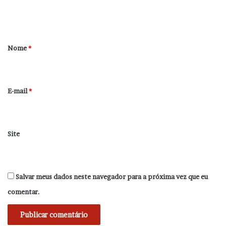
t
á
r
Nome
*
i
o
*
E-mail
*
Site
Salvar meus dados neste navegador para a próxima vez que eu
comentar.