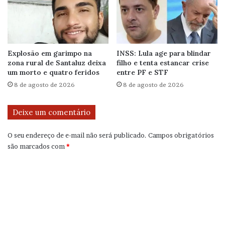
Explosão em garimpo na
INSS: Lula age para blindar
zona rural de Santaluz deixa
filho e tenta estancar crise
um morto e quatro feridos
entre PF e STF
8 de agosto de 2026
8 de agosto de 2026
Deixe um comentário
O seu endereço de e-mail não será publicado.
Campos obrigatórios
são marcados com
*
C
o
m
e
n