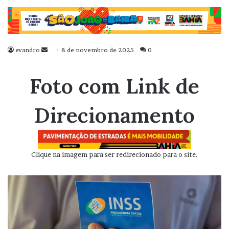
evandro
Mande
8 de novembro de 2025
0
um
e-
Foto com Link de
mail
Direcionamento
Clique na imagem para ser redirecionado para o site.