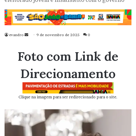
evandro
Mande
9 de novembro de 2025
0
um
e-
Foto com Link de
mail
Direcionamento
Clique na imagem para ser redirecionado para o site.