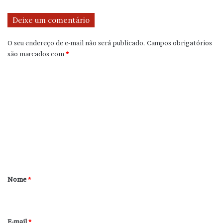
Deixe um comentário
O seu endereço de e-mail não será publicado.
Campos obrigatórios
são marcados com
*
C
o
m
e
n
t
á
r
Nome
*
i
o
*
E-mail
*