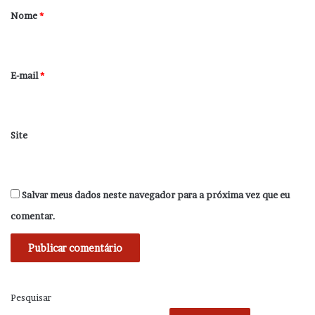
r
Nome
*
i
o
*
E-mail
*
Site
Salvar meus dados neste navegador para a próxima vez que eu
comentar.
Pesquisar