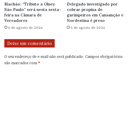
Riachão: “Tributo a Olney
Delegado investigado por
São Paulo” será nesta sexta-
cobrar propina de
feira na Câmara de
garimpeiros em Cansanção e
Vereadores
Nordestina é preso
6 de agosto de 2026
6 de agosto de 2026
Deixe um comentário
O seu endereço de e-mail não será publicado.
Campos obrigatórios
são marcados com
*
C
o
m
e
n
t
á