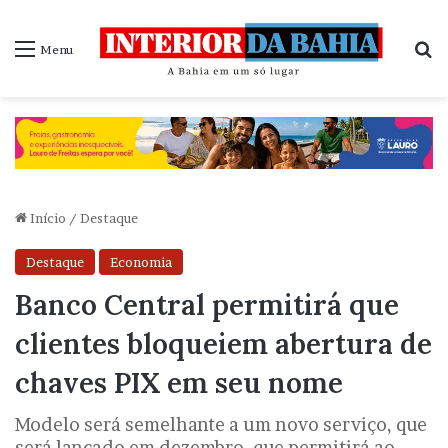
P
Menu
Início
/
Destaque
Destaque
Economia
Banco Central permitirá que
clientes bloqueiem abertura de
chaves PIX em seu nome
Modelo será semelhante a um novo serviço, que
será lançado em dezembro, que permitirá ao