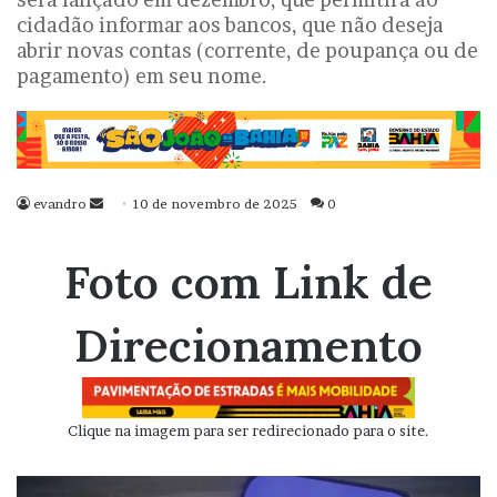
cidadão informar aos bancos, que não deseja
abrir novas contas (corrente, de poupança ou de
pagamento) em seu nome.
evandro
Mande
10 de novembro de 2025
0
um
e-
Foto com Link de
mail
Direcionamento
Clique na imagem para ser redirecionado para o site.