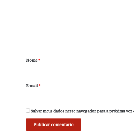
o
m
e
n
t
á
r
Nome
*
i
o
*
E-mail
*
Salvar meus dados neste navegador para a próxima vez 