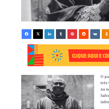
Facebook
X
Linkedin
Tumblr
Pinterest
Reddit
VK
O pa
três
na n
Salv
info