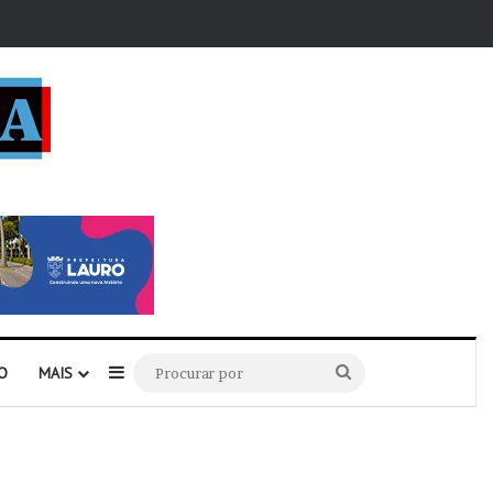
r
Barra Lateral
Procurar
O
MAIS
por