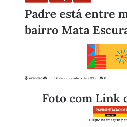
Padre está entre 
bairro Mata Escura
evandro
Mande
10 de novembro de 2025
0
um
e-
Foto com Link 
mail
Clique na imagem para