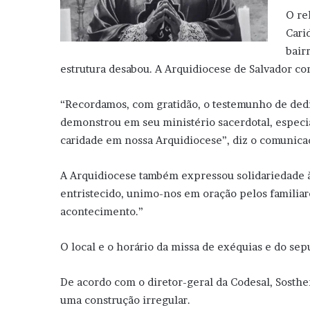
O re
Cari
bair
estrutura desabou. A Arquidiocese de Salvador co
“Recordamos, com gratidão, o testemunho de dedi
demonstrou em seu ministério sacerdotal, especi
caridade em nossa Arquidiocese”, diz o comunica
A Arquidiocese também expressou solidariedade à
entristecido, unimo-nos em oração pelos familiare
acontecimento.”
O local e o horário da missa de exéquias e do se
De acordo com o diretor-geral da Codesal, Sosthe
uma construção irregular.