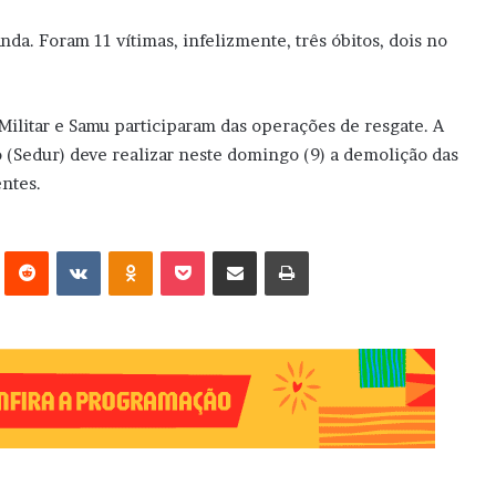
a. Foram 11 vítimas, infelizmente, três óbitos, dois no
Militar e Samu participaram das operações de resgate. A
(Sedur) deve realizar neste domingo (9) a demolição das
entes.
erest
Reddit
VK
OK
Pocket
Compartilhar via e-mail
Imprimir