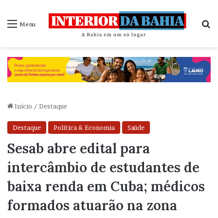
P
Menu
Início
/
Destaque
Destaque
Política & Economia
Saúde
Sesab abre edital para
intercâmbio de estudantes de
baixa renda em Cuba; médicos
formados atuarão na zona