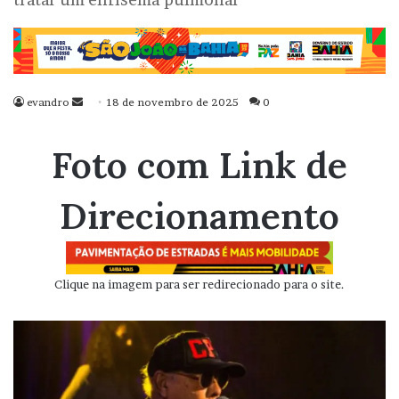
evandro
Mande
18 de novembro de 2025
0
um
e-
Foto com Link de
mail
Direcionamento
Clique na imagem para ser redirecionado para o site.