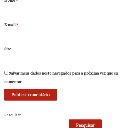
Nome
*
i
o
*
E-mail
*
Site
Salvar meus dados neste navegador para a próxima vez que eu
comentar.
Pesquisar
Pesquisar