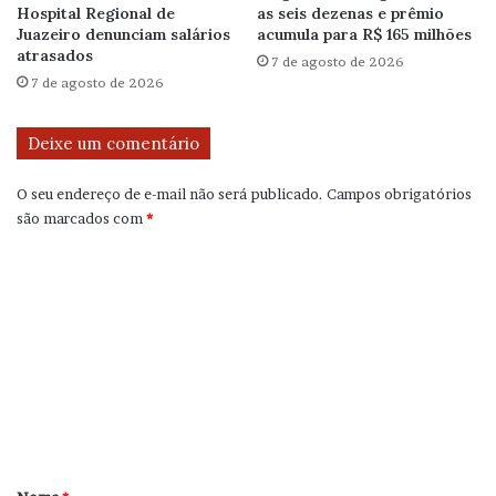
Hospital Regional de
as seis dezenas e prêmio
Juazeiro denunciam salários
acumula para R$ 165 milhões
atrasados
7 de agosto de 2026
7 de agosto de 2026
Deixe um comentário
O seu endereço de e-mail não será publicado.
Campos obrigatórios
são marcados com
*
C
o
m
e
n
t
á
r