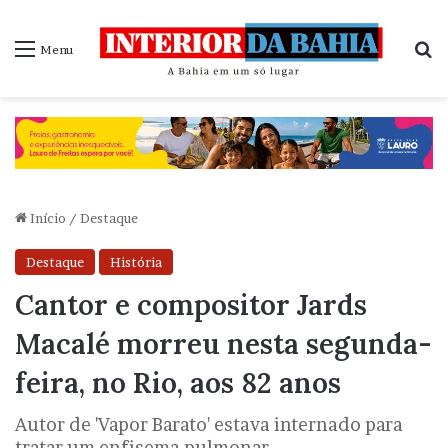
P
Menu
Início
/
Destaque
Destaque
História
Cantor e compositor Jards
Macalé morreu nesta segunda-
feira, no Rio, aos 82 anos
Autor de 'Vapor Barato' estava internado para
tratar um enfisema pulmonar