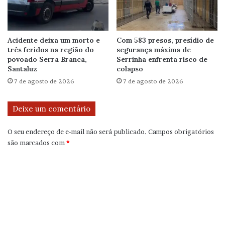
Acidente deixa um morto e
Com 583 presos, presídio de
três feridos na região do
segurança máxima de
povoado Serra Branca,
Serrinha enfrenta risco de
Santaluz
colapso
7 de agosto de 2026
7 de agosto de 2026
Deixe um comentário
O seu endereço de e-mail não será publicado.
Campos obrigatórios
são marcados com
*
C
o
m
e
n