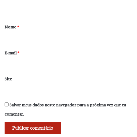
t
á
r
Nome
*
i
o
*
E-mail
*
Site
Salvar meus dados neste navegador para a próxima vez que eu
comentar.