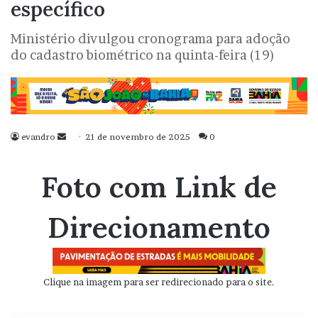
específico
Ministério divulgou cronograma para adoção
do cadastro biométrico na quinta-feira (19)
evandro
Mande
21 de novembro de 2025
0
um
e-
Foto com Link de
mail
Direcionamento
Clique na imagem para ser redirecionado para o site.