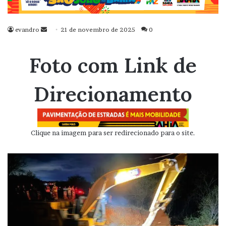
evandro
Mande
21 de novembro de 2025
0
um
e-
Foto com Link de
mail
Direcionamento
Clique na imagem para ser redirecionado para o site.