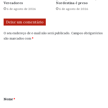
Vereadores
Nordestina é preso
6 de agosto de 2026
6 de agosto de 2026
Deixe um comentário
O seu endereço de e-mail não será publicado.
Campos obrigatórios
são marcados com
*
C
o
m
e
n
t
á
r
Nome
*
i