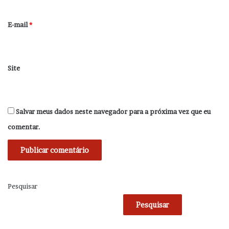
o
*
E-mail
*
Site
Salvar meus dados neste navegador para a próxima vez que eu
comentar.
Pesquisar
Pesquisar