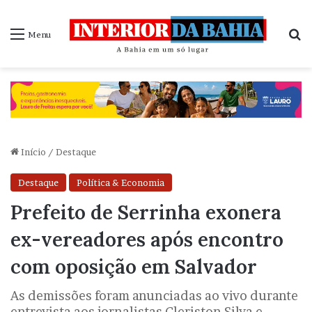
P
Menu
Início
/
Destaque
Destaque
Política & Economia
Prefeito de Serrinha exonera
ex-vereadores após encontro
com oposição em Salvador
As demissões foram anunciadas ao vivo durante
entrevista aos jornalistas Cleriston Silva e