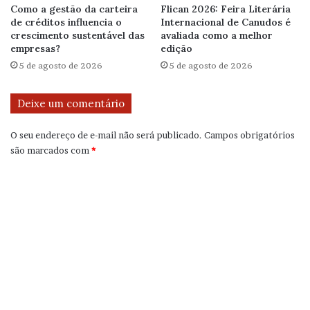
Como a gestão da carteira
Flican 2026: Feira Literária
de créditos influencia o
Internacional de Canudos é
crescimento sustentável das
avaliada como a melhor
empresas?
edição
5 de agosto de 2026
5 de agosto de 2026
Deixe um comentário
O seu endereço de e-mail não será publicado.
Campos obrigatórios
são marcados com
*
C
o
m
e
n
t
á