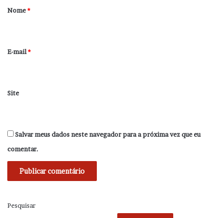
r
Nome
*
i
o
*
E-mail
*
Site
Salvar meus dados neste navegador para a próxima vez que eu
comentar.
Pesquisar