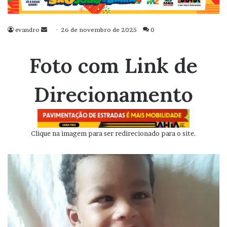
evandro
Mande
26 de novembro de 2025
0
um
e-
Foto com Link de
mail
Direcionamento
Clique na imagem para ser redirecionado para o site.