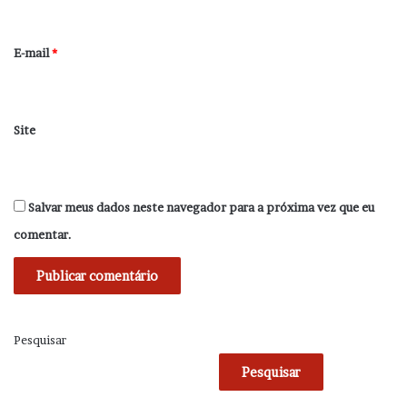
o
*
E-mail
*
Site
Salvar meus dados neste navegador para a próxima vez que eu
comentar.
Pesquisar
Pesquisar