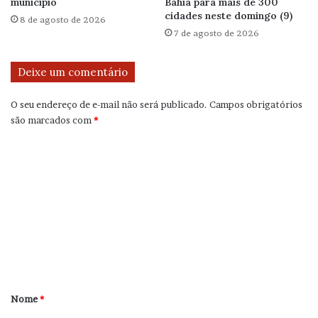
município
Bahia para mais de 300
cidades neste domingo (9)
8 de agosto de 2026
7 de agosto de 2026
Deixe um comentário
O seu endereço de e-mail não será publicado.
Campos obrigatórios
são marcados com
*
C
o
m
e
n
t
á
r
Nome
*
i