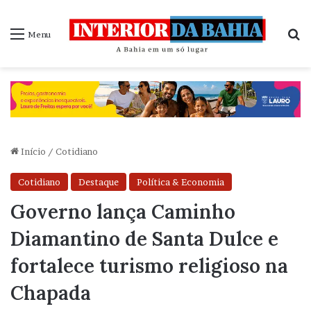
P
Menu
Início
/
Cotidiano
Cotidiano
Destaque
Política & Economia
Governo lança Caminho
Diamantino de Santa Dulce e
fortalece turismo religioso na
Chapada