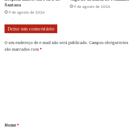
Santana
9 de agosto de 2026
9 de agosto de 2026
Deixe um comentário
O seu endereço de e-mail não será publicado.
Campos obrigatórios
são marcados com
*
C
o
m
e
n
t
á
r
Nome
*
i