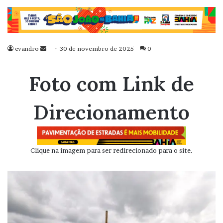
evandro
Mande
30 de novembro de 2025
0
um
e-
Foto com Link de
mail
Direcionamento
Clique na imagem para ser redirecionado para o site.