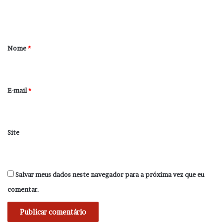
n
t
á
r
Nome
*
i
o
*
E-mail
*
Site
Salvar meus dados neste navegador para a próxima vez que eu
comentar.