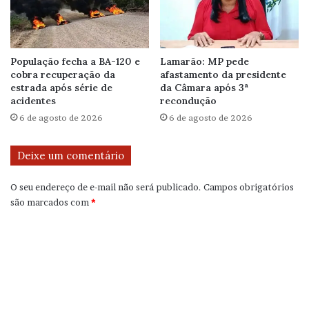
População fecha a BA-120 e
Lamarão: MP pede
cobra recuperação da
afastamento da presidente
estrada após série de
da Câmara após 3ª
acidentes
recondução
6 de agosto de 2026
6 de agosto de 2026
Deixe um comentário
O seu endereço de e-mail não será publicado.
Campos obrigatórios
são marcados com
*
C
o
m
e