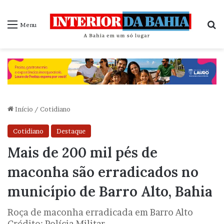
P
Menu
Início
/
Cotidiano
Cotidiano
Destaque
Mais de 200 mil pés de
maconha são erradicados no
município de Barro Alto, Bahia
Roça de maconha erradicada em Barro Alto
Crédito: Polícia Militar