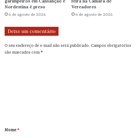
garimpeiros em Cansanção e
feira na Câmara de
Nordestina é preso
Vereadores
6 de agosto de 2026
6 de agosto de 2026
Deixe um comentário
O seu endereço de e-mail não será publicado.
Campos obrigatórios
são marcados com
*
C
o
m
e
n
t
á
r
Nome
*
i