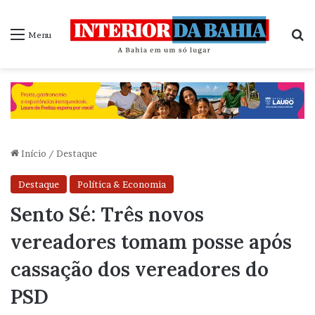
P
Menu
Início
/
Destaque
Destaque
Política & Economia
Sento Sé: Três novos
vereadores tomam posse após
cassação dos vereadores do
PSD