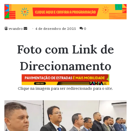
evandro
Mande
4 de dezembro de 2025
0
um
e-
Foto com Link de
mail
Direcionamento
Clique na imagem para ser redirecionado para o site.