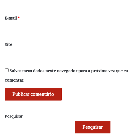
o
*
E-mail
*
Site
Salvar meus dados neste navegador para a próxima vez que eu
comentar.
Pesquisar
Pesquisar