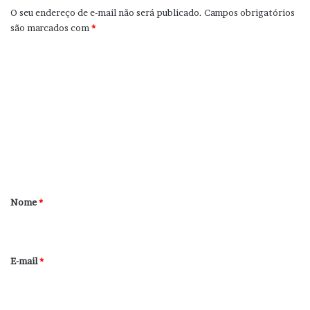
O seu endereço de e-mail não será publicado.
Campos obrigatórios
são marcados com
*
C
o
m
e
n
t
á
r
Nome
*
i
o
*
E-mail
*