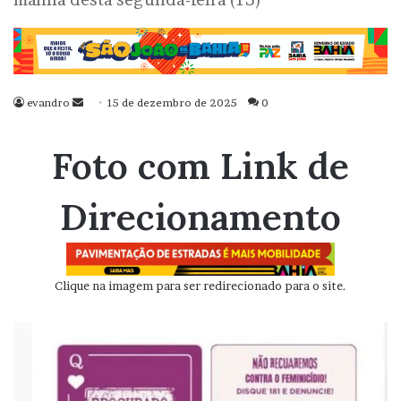
evandro
Mande
15 de dezembro de 2025
0
um
e-
Foto com Link de
mail
Direcionamento
Clique na imagem para ser redirecionado para o site.