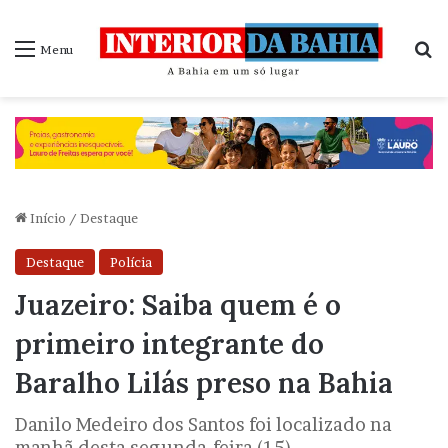
P
Menu
Início
/
Destaque
Destaque
Polícia
Juazeiro: Saiba quem é o
primeiro integrante do
Baralho Lilás preso na Bahia
Danilo Medeiro dos Santos foi localizado na
manhã desta segunda-feira (15)