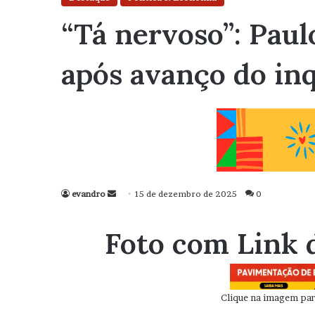
“Tá nervoso”: Paul
após avanço do inq
evandro
Mande
15 de dezembro de 2025
0
um
e-
Foto com Link 
mail
Clique na imagem para