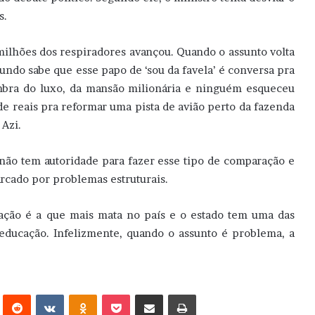
s.
milhões dos respiradores avançou. Quando o assunto volta
 mundo sabe que esse papo de ‘sou da favela’ é conversa pra
mbra do luxo, da mansão milionária e ninguém esqueceu
e reais pra reformar uma pista de avião perto da fazenda
Azi.
não tem autoridade para fazer esse tipo de comparação e
arcado por problemas estruturais.
lação é a que mais mata no país e o estado tem uma das
educação. Infelizmente, quando o assunto é problema, a
erest
Reddit
VK
OK
Pocket
Compartilhar via e-mail
Imprimir