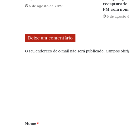
recapturado 
6 de agosto de 2026
PM com nome
6 de agosto 
Deixe um comentário
O seu endereço de e-mail não será publicado.
Campos obri
C
o
m
e
n
t
á
r
Nome
*