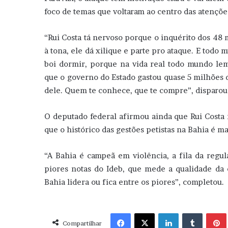
foco de temas que voltaram ao centro das atençõe
“Rui Costa tá nervoso porque o inquérito dos 48 
à tona, ele dá xilique e parte pro ataque. E todo
boi dormir, porque na vida real todo mundo le
que o governo do Estado gastou quase 5 milhões d
dele. Quem te conhece, que te compre”, disparou 
O deputado federal afirmou ainda que Rui Costa 
que o histórico das gestões petistas na Bahia é m
“A Bahia é campeã em violência, a fila da regu
piores notas do Ideb, que mede a qualidade da 
Bahia lidera ou fica entre os piores”, completou.
Facebook
X
Linkedin
Tumblr
Pint
Compartilhar