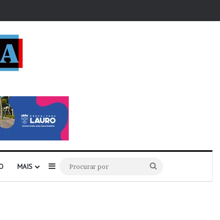
r
Barra Lateral
Procurar
O
MAIS
por