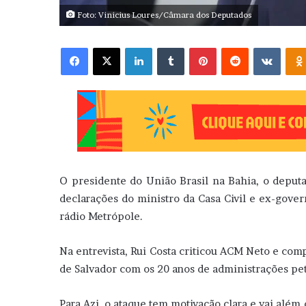
Foto: Vinicius Loures/Câmara dos Deputados
Facebook
X
Linkedin
Tumblr
Pinterest
Reddit
VK
O presidente do União Brasil na Bahia, o deputad
declarações do ministro da Casa Civil e ex-govern
rádio Metrópole.
Na entrevista, Rui Costa criticou ACM Neto e comp
de Salvador com os 20 anos de administrações pe
Para Azi, o ataque tem motivação clara e vai além 