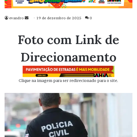
evandro
Mande
19 de dezembro de 2025
0
um
e-
Foto com Link de
mail
Direcionamento
Clique na imagem para ser redirecionado para o site.