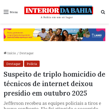
P
Menu
Início
/
Destaque
Destaque
Polícia
Suspeito de triplo homicídio de
técnicos de internet deixou
presídio em outubro 2025
Jefferson recebeu as equipes policiais a tiros e
houve confronto. Ele foi atingido e socorrido