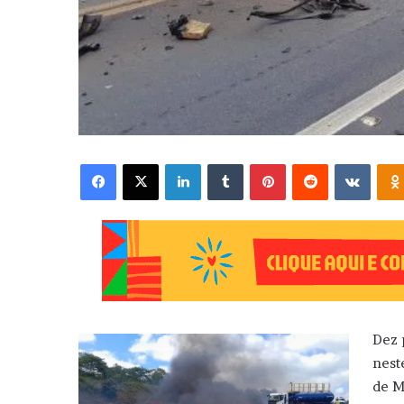
Facebook
X
Linkedin
Tumblr
Pinterest
Reddit
VK
Dez 
nest
de M