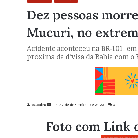
Dez pessoas morre
Mucuri, no extrem
Acidente aconteceu na BR-101, em t
próxima da divisa da Bahia com o E
evandro
Mande
27 de dezembro de 2025
0
um
e-
Foto com Link 
mail