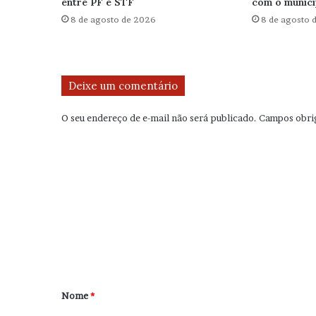
entre PF e STF
com o municí
8 de agosto de 2026
8 de agosto 
Deixe um comentário
O seu endereço de e-mail não será publicado.
Campos obri
C
o
m
e
n
t
á
r
Nome
*
i