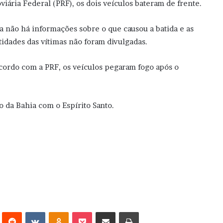
viária Federal (PRF), os dois veículos bateram de frente.
a não há informações sobre o que causou a batida e as
tidades das vítimas não foram divulgadas.
cordo com a PRF, os veículos pegaram fogo após o
o da Bahia com o Espírito Santo.
erest
Reddit
VK
OK
Pocket
Compartilhar via e-mail
Imprimir