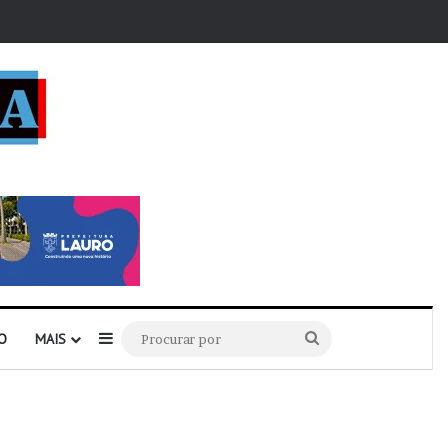
r
Barra Lateral
Procurar
O
MAIS
por