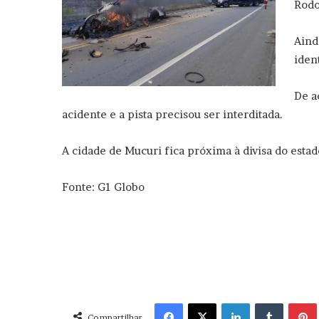
Rodo
Aind
iden
De a
acidente e a pista precisou ser interditada.
A cidade de Mucuri fica próxima à divisa do estad
Fonte: G1 Globo
Facebook
X
Linkedin
Tumblr
Pint
Compartilhar