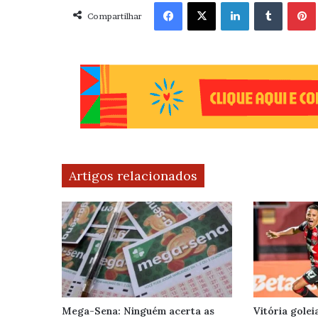
Facebook
X
Linkedin
Tumblr
Pint
Compartilhar
Artigos relacionados
Mega-Sena: Ninguém acerta as
Vitória golei