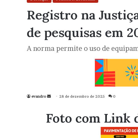
Registro na Justiça
de pesquisas em 2
A norma permite o uso de equipame
evandro
Mande
28 de dezembro de 2025
0
um
e-
Foto com Link 
mail