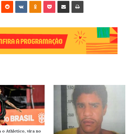
erest
Reddit
VK
OK
Pocket
Compartilhar via e-mail
Imprimir
a o Athletico, vira no