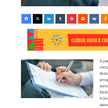
Facebook
X
Linkedin
Tumblr
Pinterest
Reddit
VK
A pa
elei
dest
pesq
meio
Elei
9.50
ante