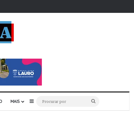
r
Barra Lateral
Procurar
O
MAIS
por