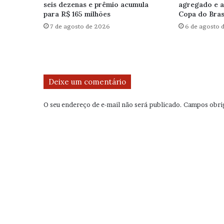
seis dezenas e prêmio acumula
agregado e a
para R$ 165 milhões
Copa do Brasi
7 de agosto de 2026
6 de agosto 
Deixe um comentário
O seu endereço de e-mail não será publicado.
Campos obri
C
o
m
e
n
t
á