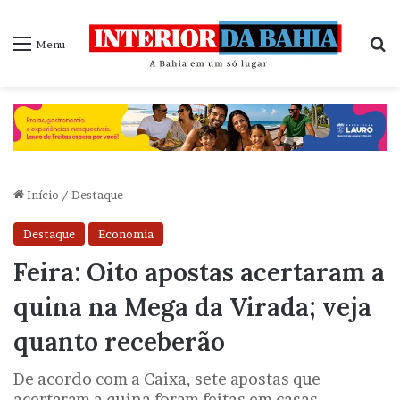
P
Menu
Início
/
Destaque
Destaque
Economia
Feira: Oito apostas acertaram a
quina na Mega da Virada; veja
quanto receberão
De acordo com a Caixa, sete apostas que
acertaram a quina foram feitas em casas