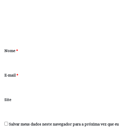
m
e
n
t
á
r
Nome
*
i
o
*
E-mail
*
Site
Salvar meus dados neste navegador para a próxima vez que eu