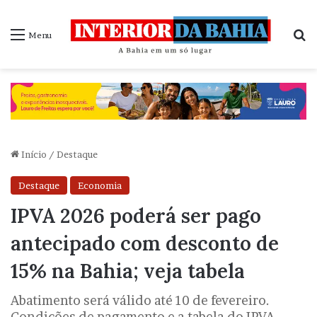
P
Menu
Início
/
Destaque
Destaque
Economia
IPVA 2026 poderá ser pago
antecipado com desconto de
15% na Bahia; veja tabela
Abatimento será válido até 10 de fevereiro.
Condições de pagamento e a tabela do IPVA