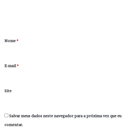
e
n
t
á
r
Nome
*
i
o
*
E-mail
*
Site
Salvar meus dados neste navegador para a próxima vez que eu
comentar.