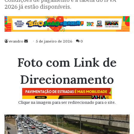
2026 já estão disponíveis.
evandro
Mande
5 de janeiro de 2026
0
um
e-
Foto com Link de
mail
Direcionamento
Clique na imagem para ser redirecionado para o site.