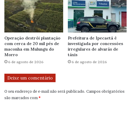
Operação destrói plantação
Prefeitura de Ipecaetá é
com cerca de 20 mil pés de
investigada por concessões
maconha em Mulungu do
irregulares de alvarás de
Morro
táxis
6 de agosto de 2026
6 de agosto de 2026
Deixe um comentário
O seu endereço de e-mail não será publicado.
Campos obrigatórios
são marcados com
*
C
o
m