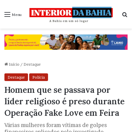
P
Menu
Início
/
Destaque
Destaque
Polícia
Homem que se passava por
líder religioso é preso durante
Operação Fake Love em Feira
Várias mulheres foram vítimas de golpes
financeiros aplicados pelo investigado