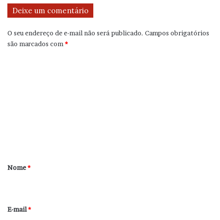
Deixe um comentário
O seu endereço de e-mail não será publicado.
Campos obrigatórios
são marcados com
*
C
o
m
e
n
t
á
r
Nome
*
i
o
*
E-mail
*