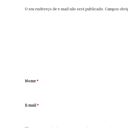
O seu endereço de e-mail não será publicado.
Campos obri
C
o
m
e
n
t
á
r
Nome
*
i
o
*
E-mail
*