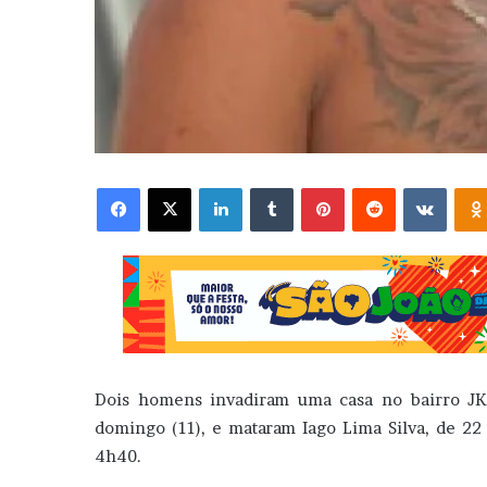
Facebook
X
Linkedin
Tumblr
Pinterest
Reddit
VK
Dois homens invadiram uma casa no bairro JK,
domingo (11), e mataram Iago Lima Silva, de 22 
4h40.