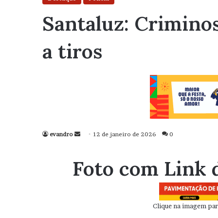
Santaluz: Crimino
a tiros
evandro
Mande
12 de janeiro de 2026
0
um
e-
Foto com Link 
mail
Clique na imagem para