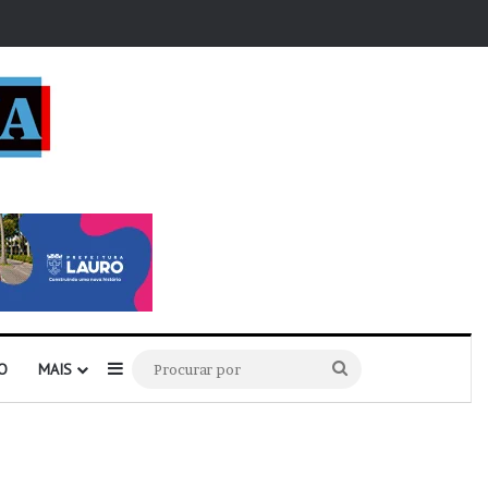
r
Barra Lateral
Procurar
O
MAIS
por