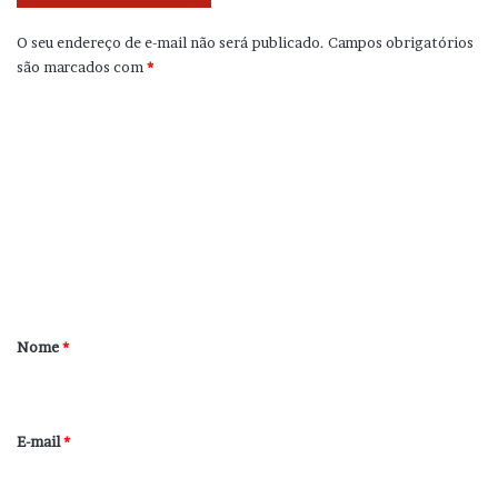
O seu endereço de e-mail não será publicado.
Campos obrigatórios
são marcados com
*
C
o
m
e
n
t
á
r
Nome
*
i
o
*
E-mail
*