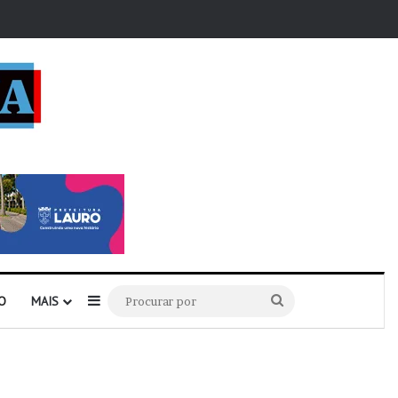
r
Barra Lateral
Procurar
O
MAIS
por