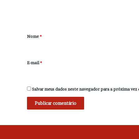
n
t
á
r
Nome
*
i
o
*
E-mail
*
Salvar meus dados neste navegador para a próxima vez 