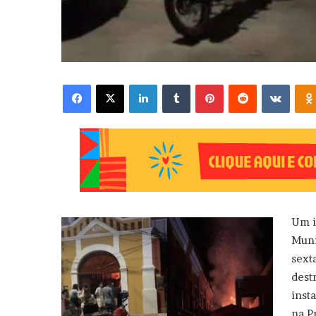
Facebook
X
Linkedin
Tumblr
Pinterest
Reddit
VK
Um i
Muni
sext
dest
inst
na P