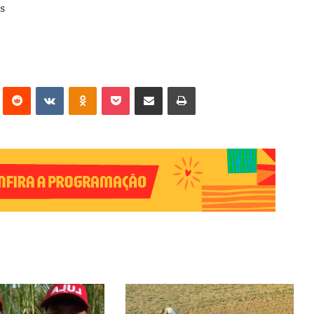
s
erest
Reddit
VK
OK
Pocket
Compartilhar via e-mail
Imprimir