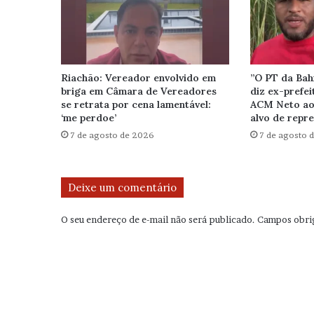
Riachão: Vereador envolvido em
”O PT da Bahi
briga em Câmara de Vereadores
diz ex-prefei
se retrata por cena lamentável:
ACM Neto ao 
‘me perdoe’
alvo de repr
7 de agosto de 2026
7 de agosto 
Deixe um comentário
O seu endereço de e-mail não será publicado.
Campos obri
C
o
m
e