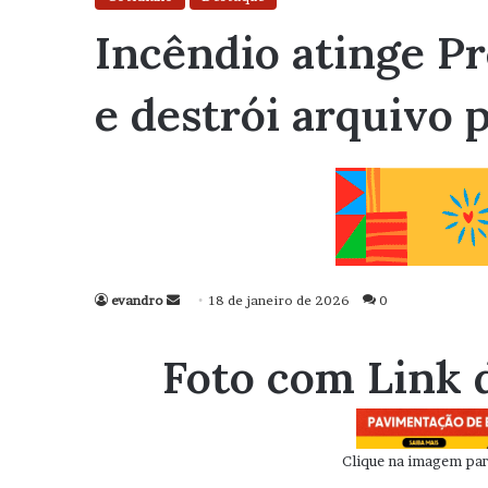
Incêndio atinge Pr
e destrói arquivo 
evandro
Mande
18 de janeiro de 2026
0
um
e-
Foto com Link 
mail
Clique na imagem para