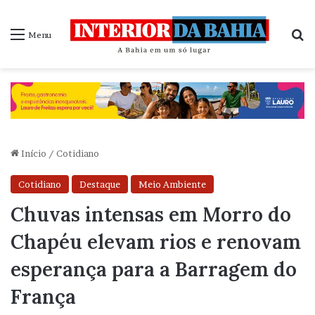
P
Menu
Início
/
Cotidiano
Cotidiano
Destaque
Meio Ambiente
Chuvas intensas em Morro do
Chapéu elevam rios e renovam
esperança para a Barragem do
França