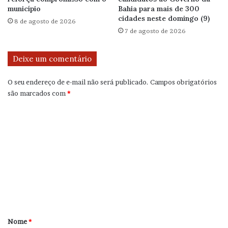
município
Bahia para mais de 300
cidades neste domingo (9)
8 de agosto de 2026
7 de agosto de 2026
Deixe um comentário
O seu endereço de e-mail não será publicado.
Campos obrigatórios
são marcados com
*
C
o
m
e
n
t
á
r
Nome
*