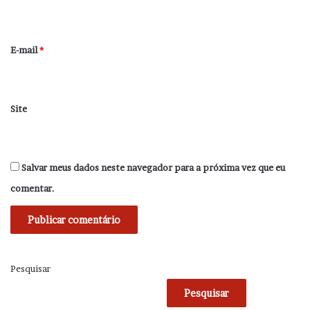
i
o
*
E-mail
*
Site
Salvar meus dados neste navegador para a próxima vez que eu
comentar.
Pesquisar
Pesquisar