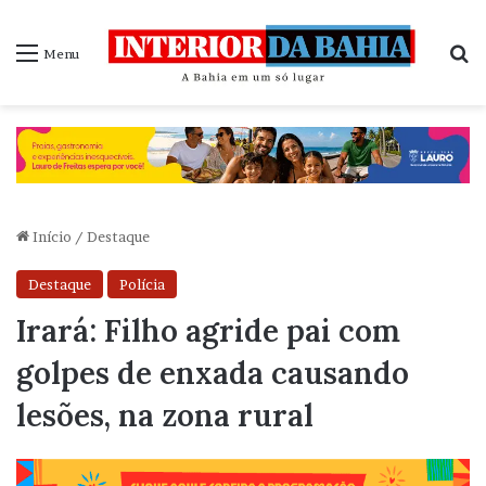
P
Menu
Início
/
Destaque
Destaque
Polícia
Irará: Filho agride pai com
golpes de enxada causando
lesões, na zona rural