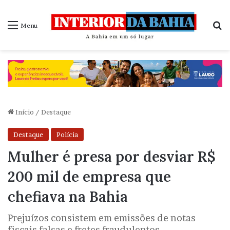
P
Menu
Início
/
Destaque
Destaque
Polícia
Mulher é presa por desviar R$
200 mil de empresa que
chefiava na Bahia
Prejuízos consistem em emissões de notas
fiscais falsas e fretes fraudulentos