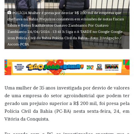
POLÍCIA Mulher é presa por desviar R$ 200 mil de empresa que
chefiava na Bahia Prejuízos consistem em emissões de notas fiscais
falsas e fretes fraudulentos Gustavo Zambianco Por Gustavo
Zambianco 24/04/2026 - 13:41 h Siga o A TARDE no Google Google
icon Polícia Civil da Bahia Polícia Civil da Bahia - Foto: Divulgação /
Ascom-PCBA
Uma mulher de 35 anos investigada por desvio de valores
de uma empresa do setor agroindustrial que podem ter
gerado um prejuízo superior a R$ 200 mil, foi presa pela
Polícia Civil da Bahia (PC-BA) nesta sexta-feira, 24, em
Vitória da Conquista.