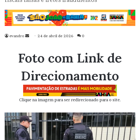
evandro
Mande
24 de abril de 2026
0
um
e-
Foto com Link de
mail
Direcionamento
Clique na imagem para ser redirecionado para o site.