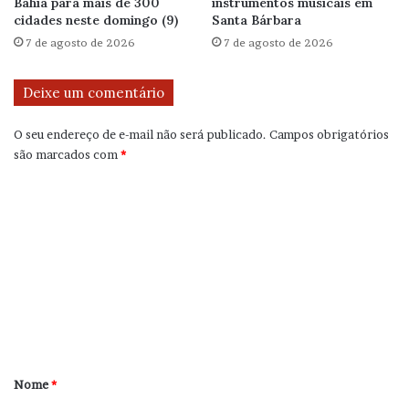
Bahia para mais de 300
instrumentos musicais em
cidades neste domingo (9)
Santa Bárbara
7 de agosto de 2026
7 de agosto de 2026
Deixe um comentário
O seu endereço de e-mail não será publicado.
Campos obrigatórios
são marcados com
*
C
o
m
e
n
t
á
r
Nome
*
i