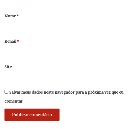
á
r
Nome
*
i
o
*
E-mail
*
Site
Salvar meus dados neste navegador para a próxima vez que eu
comentar.