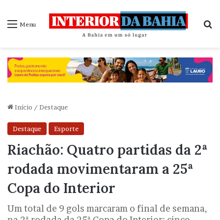
P
Menu
Início
/
Destaque
Destaque
Esporte
Riachão: Quatro partidas da 2ª
rodada movimentaram a 25ª
Copa do Interior
Um total de 9 gols marcaram o final de semana,
na 2ª rodada da 25ª Copa do Interior; cinco