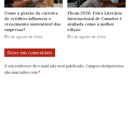
Como a gestão da carteira
Flican 2026: Feira Literária
de créditos influencia o
Internacional de Canudos é
crescimento sustentável das
avaliada como a melhor
empresas?
edição
5 de agosto de 2026
5 de agosto de 2026
Deixe um comentário
O seu endereço de e-mail não será publicado.
Campos obrigatórios
são marcados com
*
C
o
m
e
n
t