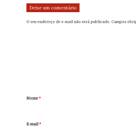
Deixe um comentário
O seu endereço de e-mail não será publicado.
Campos obri
C
o
m
e
n
t
á
r
Nome
*
i
o
*
E-mail
*