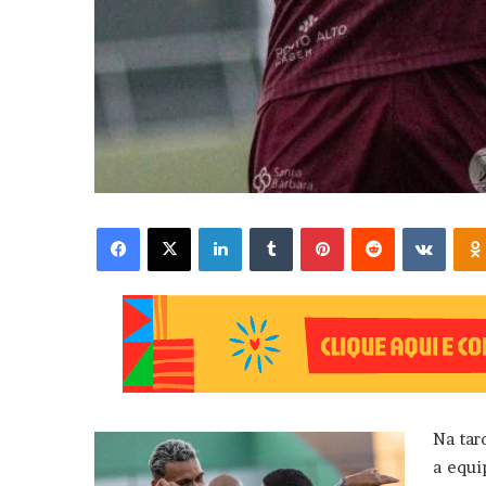
Facebook
X
Linkedin
Tumblr
Pinterest
Reddit
VK
Na tar
a equ