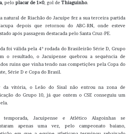
a
, pelo
placar de 1×0
, gol de
Thiaguinho
.
ta natural de Riachão do Jacuípe fez a sua terceira partida
Jacupa depois que retornou do ABC-RN, onde esteve
tado após passagem destacada pelo Santa Cruz-PE.
ida foi válida pela 4ª rodada do Brasileirão Série D, Grupo
om o resultado, o Jacuipense quebrou a sequência de
ados ruins que vinha tendo nas competições pela Copa do
te, Série D e Copa do Brasil.
r da vitória, o Leão do Sisal não entrou na zona de
ficação do Grupo 10, já que ontem o CSE conseguiu um
ela.
 temporada, Jacuipense e Atlético Alagoinhas se
entaram apenas uma vez, pelo campeonato baiano,
tição em que a equipe atleticana terminou rebaixado