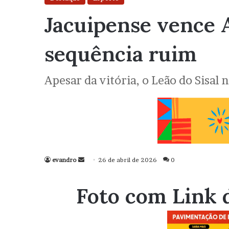
Jacuipense vence 
sequência ruim
Apesar da vitória, o Leão do Sisal
evandro
Mande
26 de abril de 2026
0
um
e-
Foto com Link 
mail