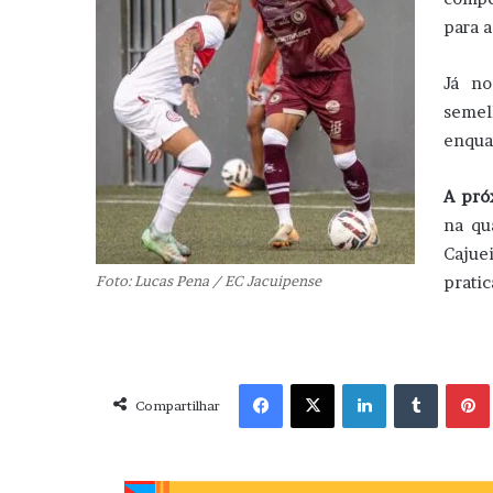
para a
Já no
semel
enquan
A pró
na qu
Caju
Foto: Lucas Pena / EC Jacuipense
prati
Facebook
X
Linkedin
Tumblr
Pint
Compartilhar