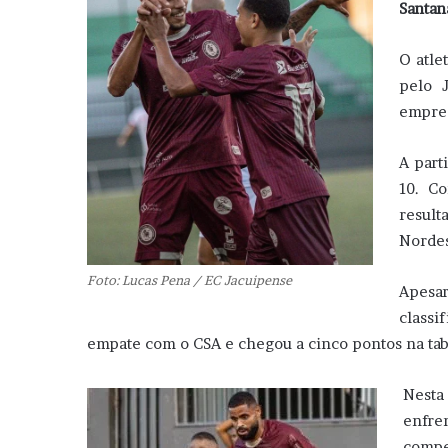
Santan
O atle
pelo 
empres
A part
10. C
result
Nordes
Foto: Lucas Pena / EC Jacuipense
Apesa
classi
empate com o CSA e chegou a cinco pontos na tab
Nesta
enfr
compe