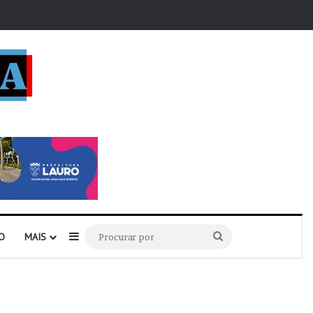
r
Barra Lateral
Procurar
O
MAIS
por