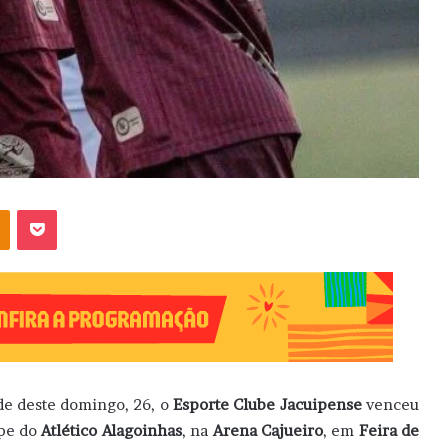
OK
Pocket
de deste domingo, 26, o
Esporte Clube Jacuipense
venceu
ipe do
Atlético Alagoinhas
, na
Arena Cajueiro
, em
Feira de