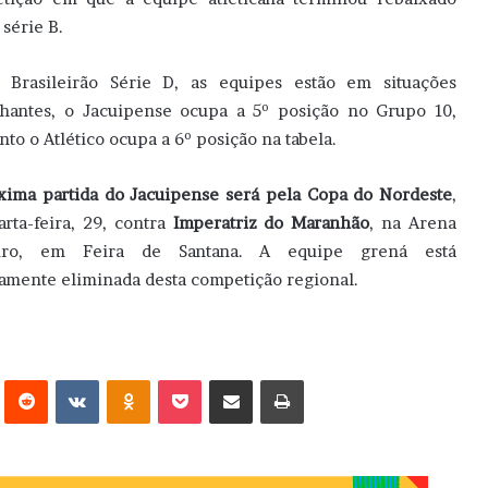
 série B.
 Brasileirão Série D, as equipes estão em situações
hantes, o Jacuipense ocupa a 5º posição no Grupo 10,
to o Atlético ocupa a 6º posição na tabela.
xima partida do Jacuipense será pela Copa do Nordeste
,
arta-feira, 29, contra
Imperatriz do Maranhão
, na Arena
eiro, em Feira de Santana. A equipe grená está
camente eliminada desta competição regional.
erest
Reddit
VK
OK
Pocket
Compartilhar via e-mail
Imprimir