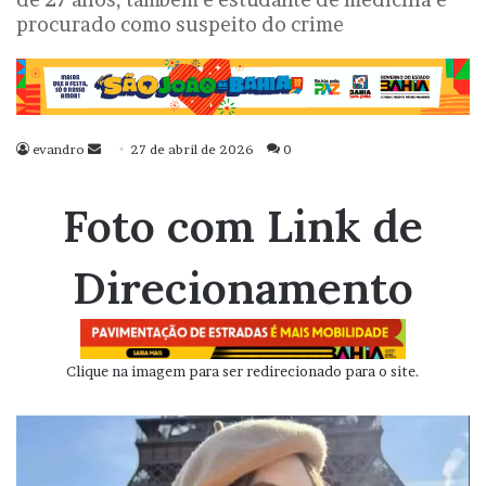
procurado como suspeito do crime
evandro
Mande
27 de abril de 2026
0
um
e-
Foto com Link de
mail
Direcionamento
Clique na imagem para ser redirecionado para o site.