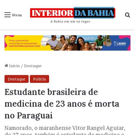
P
Menu
Início
/
Destaque
Destaque
Polícia
Estudante brasileira de
medicina de 23 anos é morta
no Paraguai
Namorado, o maranhense Vitor Rangel Aguiar,
de 27 anos, também é estudante de medicina e