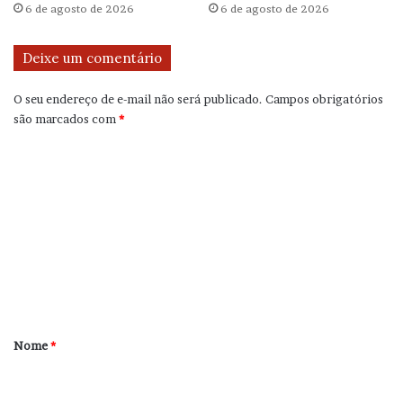
6 de agosto de 2026
6 de agosto de 2026
Deixe um comentário
O seu endereço de e-mail não será publicado.
Campos obrigatórios
são marcados com
*
C
o
m
e
n
t
á
r
Nome
*
i
o