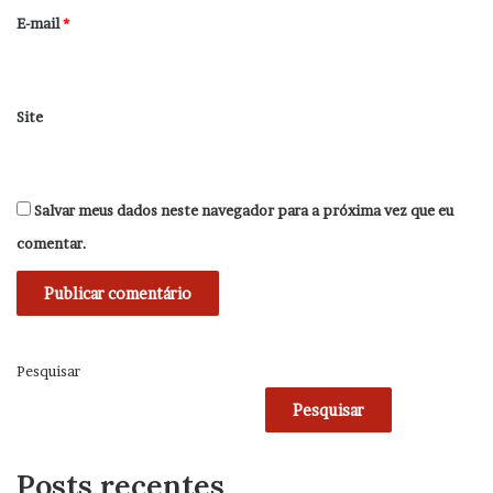
*
E-mail
*
Site
Salvar meus dados neste navegador para a próxima vez que eu
comentar.
Pesquisar
Pesquisar
Posts recentes