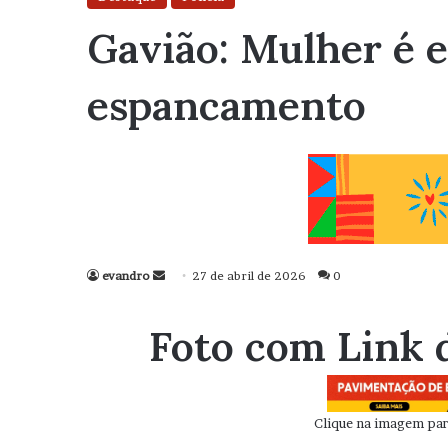
Gavião: Mulher é 
espancamento
evandro
Mande
27 de abril de 2026
0
um
e-
Foto com Link 
mail
Clique na imagem para