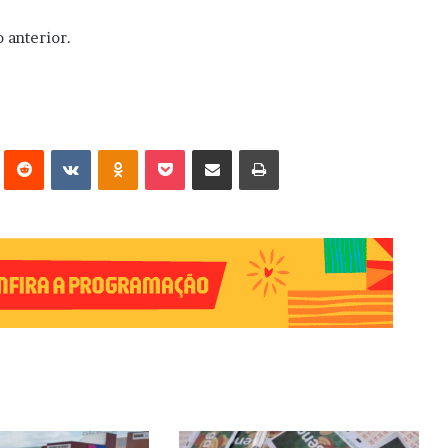
 anterior.
erest
Reddit
VK
OK
Pocket
Compartilhar via e-mail
Imprimir