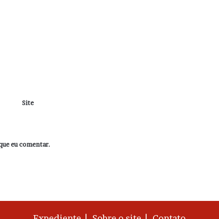
Site
que eu comentar.
Expediente |
Sobre o site |
Contato