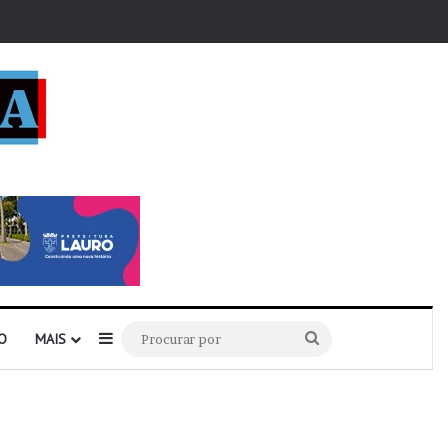
r
Barra Lateral
Procurar
O
MAIS
por