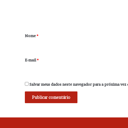
n
t
á
r
Nome
*
i
o
*
E-mail
*
Salvar meus dados neste navegador para a próxima vez 