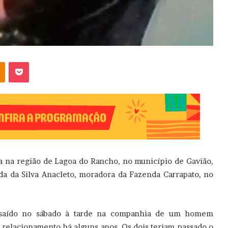
OK
Pocket
 na região de Lagoa do Rancho, no município de Gavião,
da da Silva Anacleto, moradora da Fazenda Carrapato, no
 saído no sábado à tarde na companhia de um homem
elacionamento há alguns anos. Os dois teriam passado o