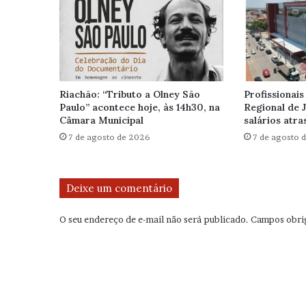
Riachão: “Tributo a Olney São
Profissionais
Paulo” acontece hoje, às 14h30, na
Regional de 
Câmara Municipal
salários atr
7 de agosto de 2026
7 de agosto 
Deixe um comentário
O seu endereço de e-mail não será publicado.
Campos obri
C
o
m
e