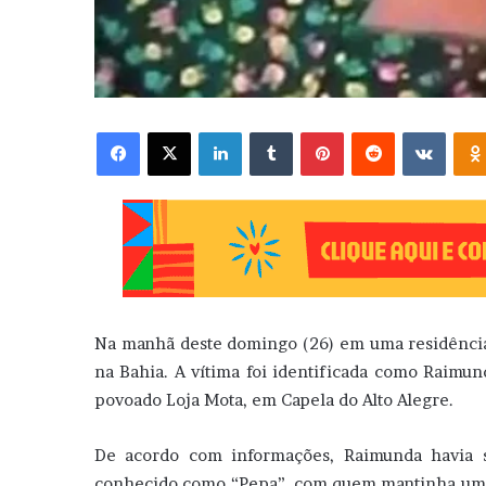
Facebook
X
Linkedin
Tumblr
Pinterest
Reddit
VK
Na manhã deste domingo (26) em uma residência
na Bahia. A vítima foi identificada como Raimun
povoado Loja Mota, em Capela do Alto Alegre.
De acordo com informações, Raimunda havia
conhecido como “Pepa”, com quem mantinha um r