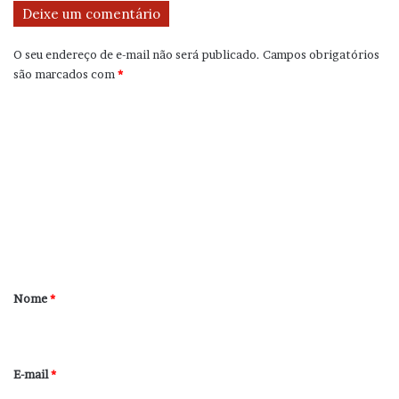
Deixe um comentário
O seu endereço de e-mail não será publicado.
Campos obrigatórios
são marcados com
*
C
o
m
e
n
t
á
r
Nome
*
i
o
*
E-mail
*