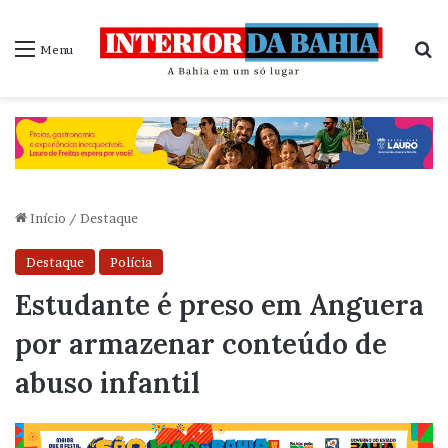
P
Menu
Início
/
Destaque
Destaque
Polícia
Estudante é preso em Anguera
por armazenar conteúdo de
abuso infantil