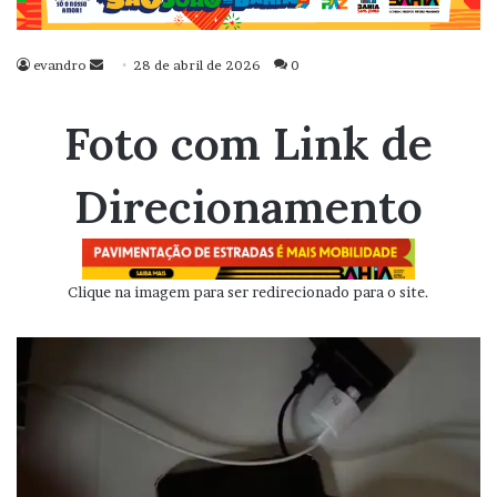
evandro
Mande
28 de abril de 2026
0
um
e-
Foto com Link de
mail
Direcionamento
Clique na imagem para ser redirecionado para o site.