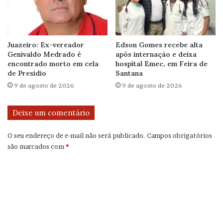
Juazeiro: Ex-vereador
Edson Gomes recebe alta
Genivaldo Medrado é
após internação e deixa
encontrado morto em cela
hospital Emec, em Feira de
de Presídio
Santana
9 de agosto de 2026
9 de agosto de 2026
Deixe um comentário
O seu endereço de e-mail não será publicado.
Campos obrigatórios
são marcados com
*
C
o
m
e