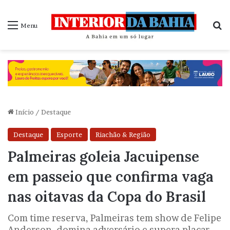
P
Menu
Início
/
Destaque
Destaque
Esporte
Riachão & Região
Palmeiras goleia Jacuipense
em passeio que confirma vaga
nas oitavas da Copa do Brasil
Com time reserva, Palmeiras tem show de Felipe
Anderson, domina adversário e supera placar