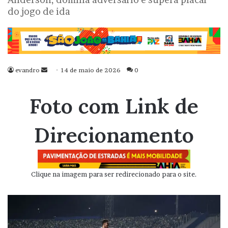
do jogo de ida
evandro
Mande
14 de maio de 2026
0
um
e-
Foto com Link de
mail
Direcionamento
Clique na imagem para ser redirecionado para o site.