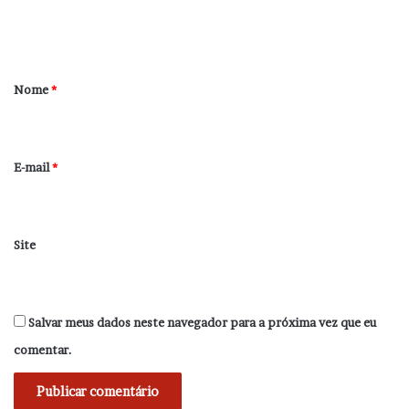
n
t
á
r
Nome
*
i
o
*
E-mail
*
Site
Salvar meus dados neste navegador para a próxima vez que eu
comentar.