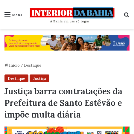
P
Menu
Início
/
Destaque
Destaque
Justiça
Justiça barra contratações da
Prefeitura de Santo Estêvão e
impõe multa diária