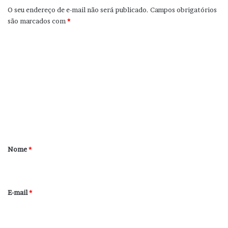
O seu endereço de e-mail não será publicado.
Campos obrigatórios
são marcados com
*
C
o
m
e
n
t
á
r
Nome
*
i
o
*
E-mail
*