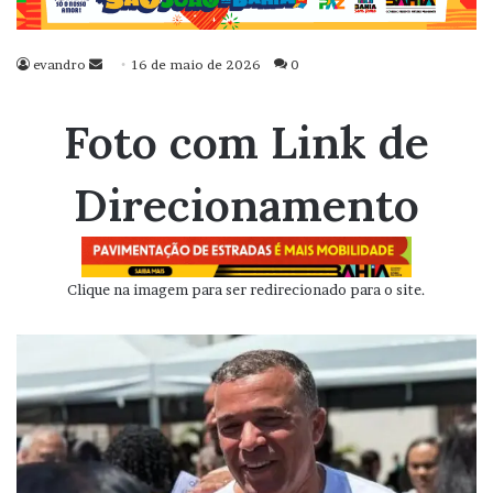
evandro
Mande
16 de maio de 2026
0
um
e-
Foto com Link de
mail
Direcionamento
Clique na imagem para ser redirecionado para o site.