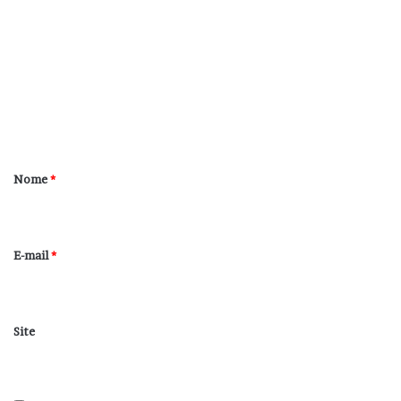
o
m
e
n
t
á
r
Nome
*
i
o
*
E-mail
*
Site