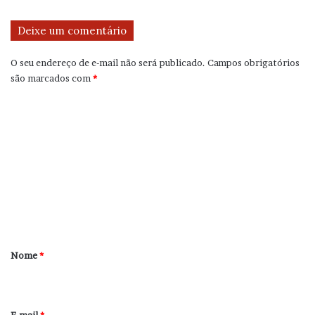
Deixe um comentário
O seu endereço de e-mail não será publicado.
Campos obrigatórios
são marcados com
*
C
o
m
e
n
t
á
r
Nome
*
i
o
*
E-mail
*