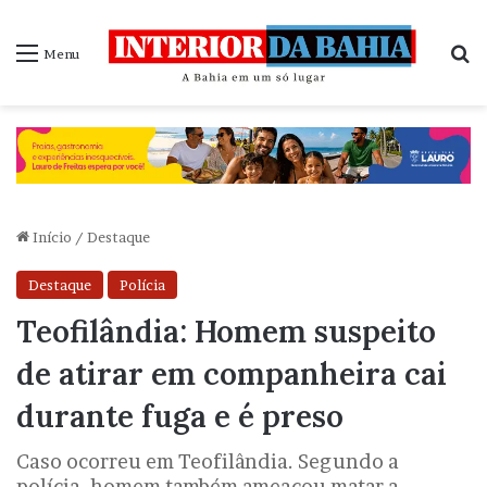
P
Menu
Início
/
Destaque
Destaque
Polícia
Teofilândia: Homem suspeito
de atirar em companheira cai
durante fuga e é preso
Caso ocorreu em Teofilândia. Segundo a
polícia, homem também ameaçou matar a