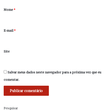
á
r
Nome
*
i
o
*
E-mail
*
Site
Salvar meus dados neste navegador para a próxima vez que eu
comentar.
Pesquisar