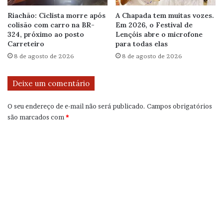
Riachão: Ciclista morre após
A Chapada tem muitas vozes.
colisão com carro na BR-
Em 2026, o Festival de
324, próximo ao posto
Lençóis abre o microfone
Carreteiro
para todas elas
8 de agosto de 2026
8 de agosto de 2026
Deixe um comentário
O seu endereço de e-mail não será publicado.
Campos obrigatórios
são marcados com
*
C
o
m
e
n
t