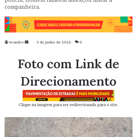
companheira.
evandro
Mande
5 de junho de 2026
0
um
e-
Foto com Link de
mail
Direcionamento
Clique na imagem para ser redirecionado para o site.