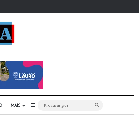
r
Barra Lateral
Procurar
O
MAIS
por