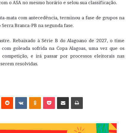
com o ASA no mesmo horário e selou sua classificação.
ta-mata com antecedência, terminou a fase de grupos na
o Serra Branca-PB na segunda fase.
astre. Rebaixado à Série B do Alagoano de 2027, o time
 com goleada sofrida na Copa Alagoas, uma vez que os
 competição, e irá passar por processos eleitorais nas
serem resolvidas.
erest
Reddit
VK
OK
Pocket
Compartilhar via e-mail
Imprimir