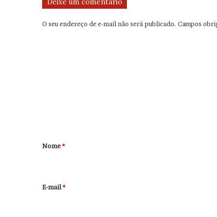
Deixe um comentário
O seu endereço de e-mail não será publicado.
Campos obri
C
o
m
e
n
t
á
r
Nome
*
i
o
*
E-mail
*