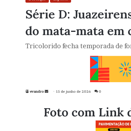
Série D: Juazeirens
do mata-mata em 
Tricolorido fecha temporada de fo
evandro
Mande
15 de junho de 2026
0
um
e-
Foto com Link 
mail